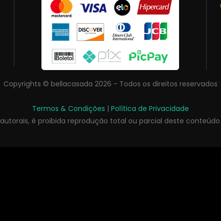
Copyrights © bellacasada 2026 - Todos os direitos reservados
Termos & Condições
|
Política de Privacidade
s autorais, é proibida reprodução total ou parcial deste conteúdo