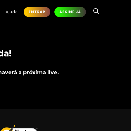
Ajuda
ENTRAR
ASSINE JÁ
da!
averá a próxima live.