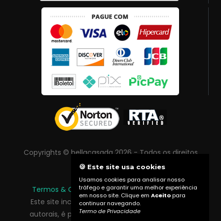
Copyrights © bellacasada 2026 - Todos os direitos
reservados
🍪 Este site usa cookies
Usamos cookies para analisar nosso
tráfego e garantir uma melhor experiência
Termos & Condições
|
Política de Privacidade
em nosso site. Clique em
Aceito
para
Este site inclui conteúdo protegido por direitos
continuar navegando.
Termo de Privacidade
autorais, é proibida reprodução total ou parcial