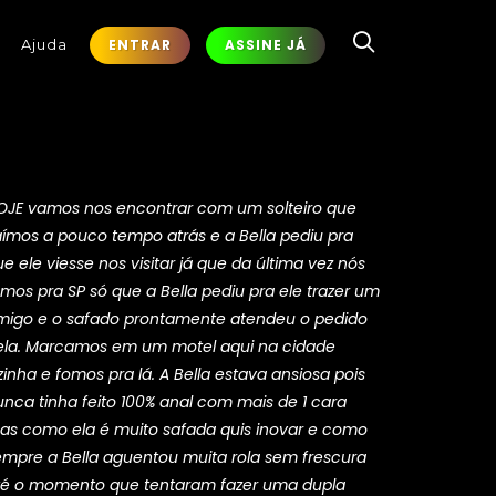
Ajuda
ENTRAR
ASSINE JÁ
OJE vamos nos encontrar com um solteiro que
aímos a pouco tempo atrás e a Bella pediu pra
e ele viesse nos visitar já que da última vez nós
mos pra SP só que a Bella pediu pra ele trazer um
migo e o safado prontamente atendeu o pedido
ela. Marcamos em um motel aqui na cidade
zinha e fomos pra lá. A Bella estava ansiosa pois
unca tinha feito 100% anal com mais de 1 cara
as como ela é muito safada quis inovar e como
empre a Bella aguentou muita rola sem frescura
té o momento que tentaram fazer uma dupla