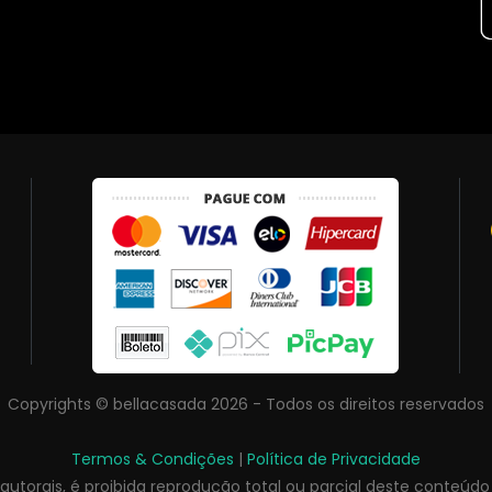
Copyrights © bellacasada 2026 - Todos os direitos reservados
Termos & Condições
|
Política de Privacidade
s autorais, é proibida reprodução total ou parcial deste conteúdo