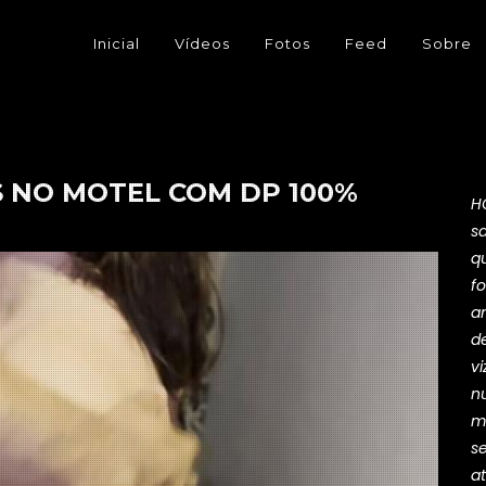
Inicial
Vídeos
Fotos
Feed
Sobre
 NO MOTEL COM DP 100%
H
s
qu
fo
a
d
vi
n
m
s
a