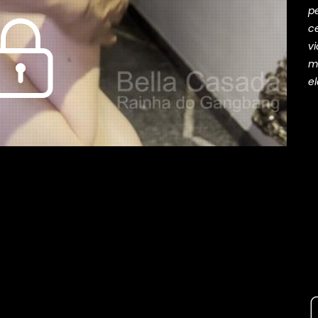
p
ce
v
m
el