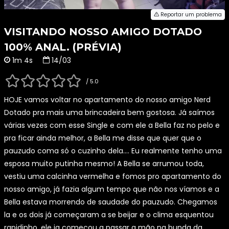
Reportar um problema
VISITANDO NOSSO AMIGO DOTADO
100% ANAL. (PRÉVIA)
1m 4s
14/03
/ 5.0
HOJE vamos voltar no apartamento do nosso amigo Nerd
Dotado pra mais uma brincadeira bem gostosa. Já saímos
várias vezes com esse Single e com ele a Bella faz no pelo e
pra ficar ainda melhor, a Bella me disse que quer que o
pauzudo coma só o cuzinho dela…. Eu realmente tenho uma
esposa muito putinha mesmo! A Bella se arrumou toda,
vestiu uma calcinha vermelha e fomos pro apartamento do
nosso amigo, já fazia algum tempo que não nos víamos e a
Bella estava morrendo de saudade do pauzudo. Chegamos
la e os dois já começaram a se beijar e o clima esquentou
rapidinho, ele ja começou a passar a mão na bunda da